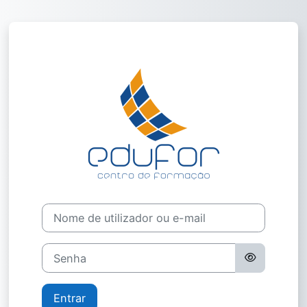
Ir para o conteúdo principal
Entrar em Mood
Nome de utilizador ou e-mail
Senha
Entrar