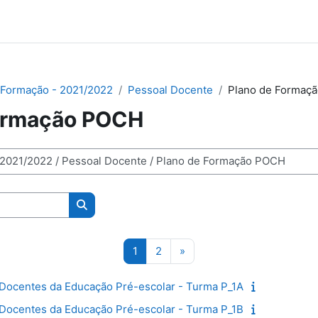
 Formação - 2021/2022
Pessoal Docente
Plano de Formaç
Formação POCH
as
Pesquisar disciplinas
Página 1
Página 2
Página seguinte
1
2
»
e Docentes da Educação Pré-escolar - Turma P_1A
e Docentes da Educação Pré-escolar - Turma P_1B