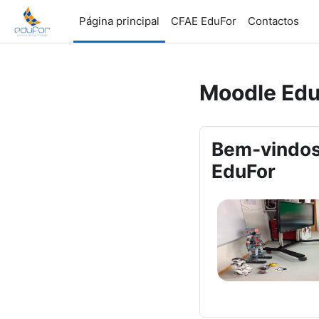
Ir para o conteúdo principal
Página principal
CFAE EduFor
Contactos
Moodle Edu
Bem-vindos
EduFor