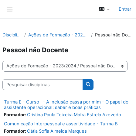
Ir para o conteúdo principal
Entrar
Painel lateral
Disciplinas
Ações de Formação - 2023/2024
Pessoal não Docente
Pessoal não Docente
Categorias de disciplinas
Pesquisar disciplinas
Pesquisar disciplinas
Turma E - Curso I - A Inclusão passa por mim - O papel do
assistente operacional: saber e boas práticas
Formador:
Cristina Paula Teixeira Mafra Estrela Azevedo
Comunicação Interpessoal e assertividade - Turma B
Formador:
Cátia Sofia Almeida Marques